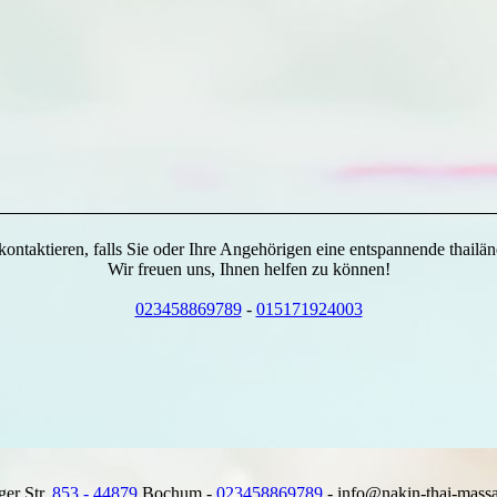
kontaktieren, falls Sie oder Ihre Angehörigen eine entspannende thail
Wir freuen uns, Ihnen helfen zu können!
023458869789
-
015171924003
er Str.
853 - 44879
Bochum -
023458869789
- info@nakin-thai-mass