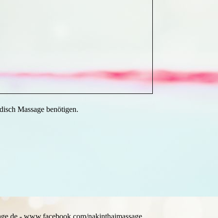
ändisch Massage benötigen.
age.de - www.facebook.com/nakinthaimassage